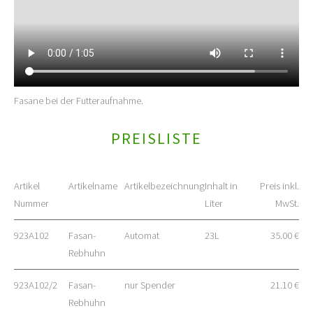
Fasane bei der Futteraufnahme.
PREISLISTE
Artikel
Artikelname
Artikelbezeichnung
Inhalt in
Preis inkl.
Nummer
Liter
MwSt.
923A102
Fasan-
Automat
23L
35.00 €
Rebhuhn
923A102/2
Fasan-
nur Spender
21.10 €
Rebhuhn