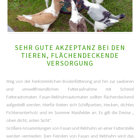
SEHR GUTE AKZEPTANZ BEI DEN
TIEREN, FLÄCHENDECKENDE
VERSORGUNG
Weg von der herkömmlichen Bodenfütterung und hin zur sauberen
und umweltfreundlichen Futteraufnahme mit Schmid
Futterautomaten. Fasan-Rebhuhnautomaten sollten flächendeckend
aufgestellt werden. Hierfür bieten sich Schilfpartien, Hecken, dichtes
Fichtenunterholz und im Sommer Maisfelder an. Es gilt die Devise „
oben dicht, unten Sicht“.
Größere Ansammlungen von Fasan und Rebhuhn an einer Futterstelle
werden vermieden. Den Feinden von Fasan und Rebhuhn wird das